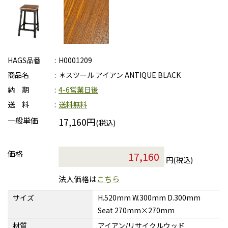
HAGS品番
H0001209
商品名
＊スツール アイアン ANTIQUE BLACK
納 期
4-6営業日後
送 料
送料無料
一般単価
17,160円
(税込)
価格
円(税込)
法人価格は
こちら
サイズ
H.520mm W.300mm D.300mm
Seat 270mm×270mm
材質
アイアン/リサイクルウッド