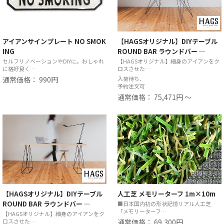
アイアンサインプレート NO SMOK
【HAGSオリジナル】DIYテーブル
ING
ROUND BAR ラウンドバー …
セルフリノベーションやDIYに。おしゃれ
【HAGSオリジナル】細身のアイアンをク
に格好良く…
ロスさせた…
通常価格： 990円
入荷待ち、
予約注文可
通常価格： 75,471円 ～
【HAGSオリジナル】DIYテーブル
人工芝 メモリーターフ 1m×10m
ROUND BAR ラウンドバー …
■日本国内初の形状記憶リアル人工芝
「メモリーターフ…
【HAGSオリジナル】細身のアイアンをク
ロスさせた…
通常価格： 69,300円