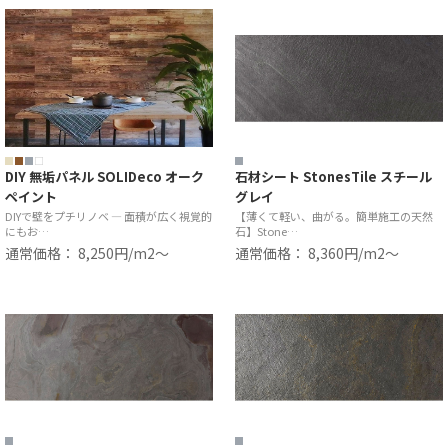
DIY 無垢パネル SOLIDeco オーク
石材シート StonesTile スチール
ペイント
グレイ
DIYで壁をプチリノベ ― 面積が広く視覚的
【薄くて軽い、曲がる。簡単施工の天然
にもお…
石】Stone…
通常価格： 8,250円/m2〜
通常価格： 8,360円/m2〜