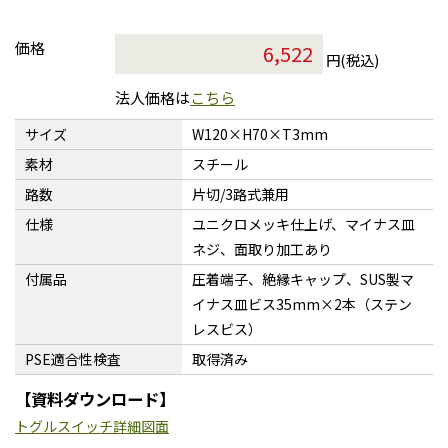
価格
円(税込)
法人価格は
こちら
サイズ
W120×H70×T3mm
素材
スチール
路数
片切/3路式兼用
仕様
ユニクロメッキ仕上げ、マイナス皿
ネジ、面取り加工あり
付属品
圧着端子、絶縁キャップ、SUS製マ
イナス皿ビス35mm×2本（ステン
レスビス）
PSE適合性検査
取得済み
【資料ダウンロード】
トグルスイッチ詳細図面