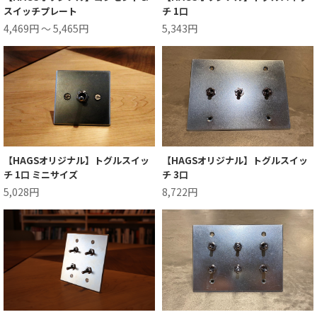
スイッチプレート
チ 1口
4,469円 ～ 5,465円
5,343円
【HAGSオリジナル】トグルスイッ
【HAGSオリジナル】トグルスイッ
チ 1口 ミニサイズ
チ 3口
5,028円
8,722円