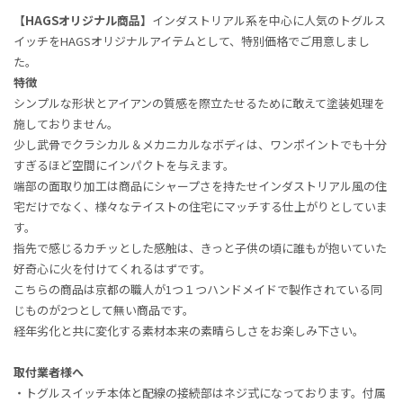
【HAGSオリジナル商品】
インダストリアル系を中心に人気のトグルス
イッチをHAGSオリジナルアイテムとして、特別価格でご用意しまし
た。
特徴
シンプルな形状とアイアンの質感を際立たせるために敢えて塗装処理を
施しておりません。
少し武骨でクラシカル＆メカニカルなボディは、ワンポイントでも十分
すぎるほど空間にインパクトを与えます。
端部の面取り加工は商品にシャープさを持たせインダストリアル風の住
宅だけでなく、様々なテイストの住宅にマッチする仕上がりとしていま
す。
指先で感じるカチッとした感触は、きっと子供の頃に誰もが抱いていた
好奇心に火を付けてくれるはずです。
こちらの商品は京都の職人が1つ１つハンドメイドで製作されている同
じものが2つとして無い商品です。
経年劣化と共に変化する素材本来の素晴らしさをお楽しみ下さい。
取付業者様へ
・トグルスイッチ本体と配線の接続部はネジ式になっております。付属