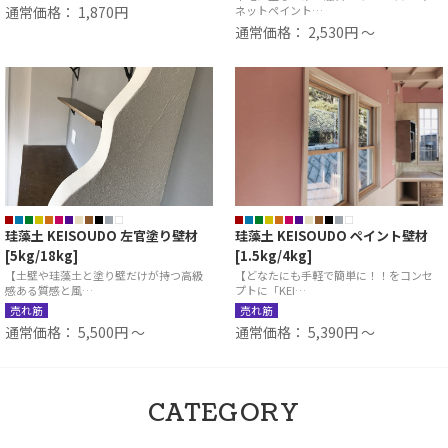
通常価格： 1,870円
ネットペイント…
通常価格： 2,530円 ～
珪藻土 KEISOUDO 左官塗り壁材
珪藻土 KEISOUDO ペイント壁材
[5kg/18kg]
[1.5kg/4kg]
【土壁や珪藻土と塗り壁だけが持つ高級
【どなたにも手軽で簡単に！！をコンセ
感ある質感と風…
プトに「KEI…
売れ筋
売れ筋
通常価格： 5,500円 ～
通常価格： 5,390円 ～
CATEGORY