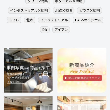
グリーン特集
ボタニカル×照明
インダストリアル×照明
北欧×照明
ガラス×照明
トイレ
北欧
インダストリアル
HAGSオリジナル
DIY
アイアン