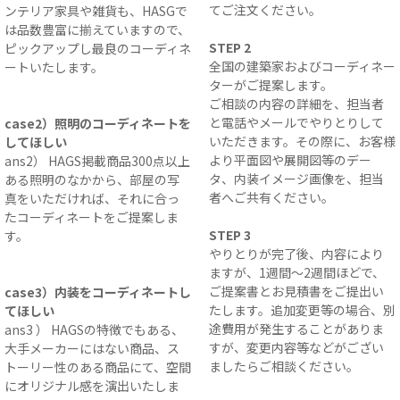
てご注文ください。
ンテリア家具や雑貨も、HASGで
は品数豊富に揃えていますので、
STEP 2
ピックアップし最良のコーディネ
全国の建築家およびコーディネー
ートいたします。
ターがご提案します。
ご相談の内容の詳細を、担当者
と電話やメールでやりとりして
case2）照明のコーディネートを
いただきます。その際に、お客様
してほしい
より平面図や展開図等のデー
ans2） HAGS掲載商品300点以上
タ、内装イメージ画像を、担当
ある照明のなかから、部屋の写
者へご共有ください。
真をいただければ、それに合っ
たコーディネートをご提案しま
STEP 3
す。
やりとりが完了後、内容により
ますが、1週間〜2週間ほどで、
ご提案書とお見積書をご提出い
case3）内装をコーディネートし
たします。追加変更等の場合、別
てほしい
途費用が発生することがありま
ans3 ） HAGSの特徴でもある、
すが、変更内容等などがござい
大手メーカーにはない商品、ス
ましたらご相談ください。
トーリー性のある商品にて、空間
にオリジナル感を演出いたしま