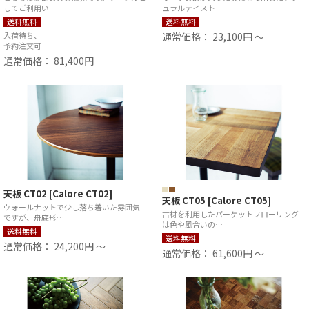
してご利用い…
ュラルテイスト…
送料無料
送料無料
入荷待ち、
通常価格： 23,100円 ～
予約注文可
通常価格： 81,400円
天板 CT02 [Calore CT02]
天板 CT05 [Calore CT05]
ウォールナットで少し落ち着いた雰囲気
古材を利用したパーケットフローリング
ですが、舟底形…
は色や風合いの…
送料無料
送料無料
通常価格： 24,200円 ～
通常価格： 61,600円 ～