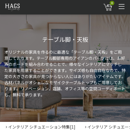
0
テーブル脚・天板
オリジナルの家具を作るのに最適な「テーブル脚・天板」をご用
意しております。テーブル脚部専用のアイアンのパーツには、お好
みのボードを組み合わせることで、様々なインテリアにマッチし
た家具を用意することができます。サイズ感も自由自在なので、特
定の大きさの家具が見つからない人にはありがたいアイテムです。
古材パネルがオシャレなモザイクテーブルトップもご用意してお
ります。リノベーション、店舗、オフィス等の空間コーディネート
も、無料で承ります。
インテリア シチュエーション特集[1]
インテリア シチュエーシ