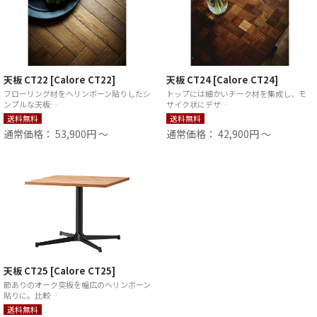
天板 CT22 [Calore CT22]
天板 CT24 [Calore CT24]
フローリング材をヘリンボーン貼りしたシ
トップには細かいチーク材を集成し、モ
ンプルな天板…
ザイク状にデザ…
送料無料
送料無料
通常価格： 53,900円 ～
通常価格： 42,900円 ～
天板 CT25 [Calore CT25]
節ありのオーク突板を幅広のヘリンボーン
貼りに。比較…
送料無料