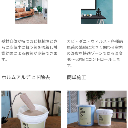
壁材自体が持つカビ抵抗性とさ
カビ・ダニ・ウィルス・各種病
らに空気中に舞う菌を吸着し触
原菌の繁殖に大きく関わる室内
媒効果による殺菌が期待できま
の湿度を快適ゾーンである湿度
す。
40〜60％にコントロールしま
す。
ホルムアルデヒド除去
簡単施工