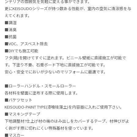
ンテリアの雰囲気を気軽に変える事ができます。
更にKEISOUDOシリーズが持つ数ある性能が、室内の空気に清涼感を与
えてくれます。
■調湿
■消臭
■抗菌
■VOC、アスベスト除去
■DIYでも施工可能
フタ(箱)を開けてすぐに塗れます。ビニール壁紙に直接施工が可能で
す。下塗り不要、石膏ボード下地に直接施工が可能です。
安心・安全でにおいが少ないのでリフォームに最適です。
■ローラーハンドル・スモールローラー
各材料を壁面に塗布する際に使用します。
■バケツセット
KEISOUDO-PAINT TYPE(漆喰珪藻土)を内容器に入れご使用下さい。
■マスキングテープ
下地調整材?仕上げ材の端のはみ出しをカバーするテープ、材伸びがよ
く剥がす際に切れにくい特殊基材を使っています。
■マスカー