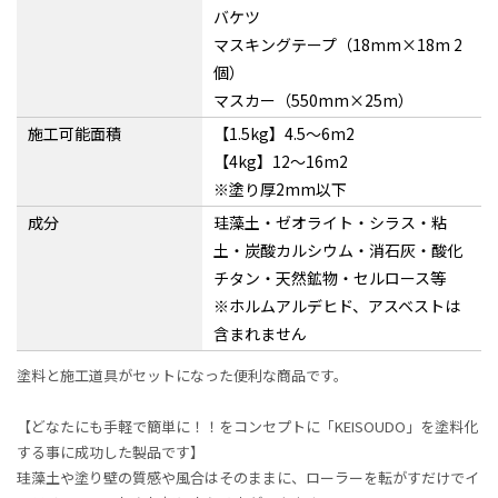
バケツ
マスキングテープ（18mm×18m 2
個）
マスカー（550mm×25m）
施工可能面積
【1.5kg】4.5〜6m2
【4kg】12〜16m2
※塗り厚2mm以下
成分
珪藻土・ゼオライト・シラス・粘
土・炭酸カルシウム・消石灰・酸化
チタン・天然鉱物・セルロース等
※ホルムアルデヒド、アスベストは
含まれません
塗料と施工道具がセットになった便利な商品です。
【どなたにも手軽で簡単に！！をコンセプトに「KEISOUDO」を塗料化
する事に成功した製品です】
珪藻土や塗り壁の質感や風合はそのままに、ローラーを転がすだけでイ