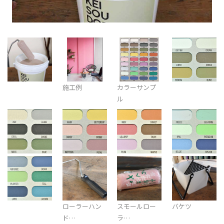
施工例
カラーサンプ
ル
ローラーハン
スモールロー
バケツ
ド…
ラ…