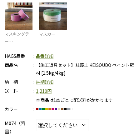
マスキングテ
マスカー
ー…
HAGS品番
品番詳細
商品名
【施工道具セット】珪藻土 KEISOUDO ペイント壁
材 [1.5kg/4kg]
納 期
納期詳細
送 料
1,210円
本商品は1点ごとに配送料がかかります
カラー
M074（容
量）