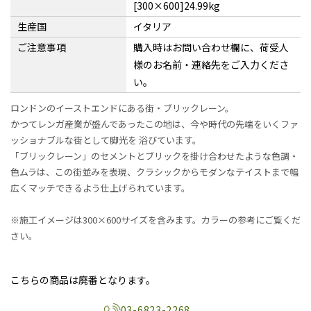
[300×600]24.99kg
生産国
イタリア
ご注意事項
購入時はお問い合わせ欄に、荷受人
様のお名前・連絡先をご入力くださ
い。
ロンドンのイーストエンドにある街・ブリックレーン。
かつてレンガ産業が盛んであったこの地は、今や時代の先端をいくファ
ッショナブルな街として脚光を 浴びています。
「ブリックレーン」のセメントとブリックを掛け合わせたような色調・
色ムラは、この街並みを表現、クラシックからモダンなテイストまで幅
広くマッチできるよう仕上げられています。
※施工イメージは300×600サイズを含みます。カラーの参考にご覧くだ
さい。
こちらの商品は廃番となります。
03-6823-2268