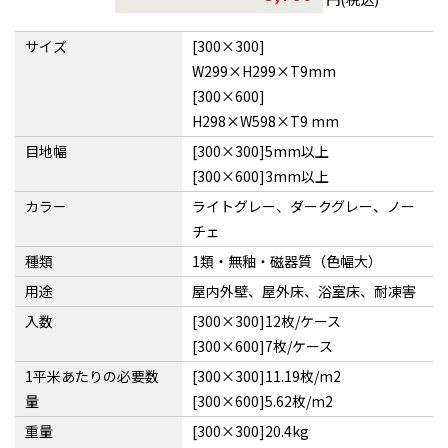
サイズ
[300×300]
W299×H299×T9mm
[300×600]
H298×W598×T9 mm
目地幅
[300×300]5mm以上
[300×600]3mm以上
カラー
ライトグレー、ダークグレー、ノー
チェ
種類
1類・無釉・磁器質（色幅大）
用途
屋内外壁、屋外床、浴室床、耐凍害
入数
[300×300]12枚/ケース
[300×600]7枚/ケース
1平米あたりの必要数
[300×300]11.19枚/m2
量
[300×600]5.62枚/m2
重量
[300×300]20.4kg