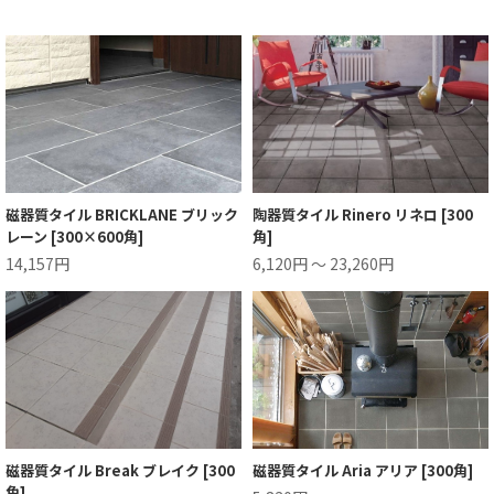
磁器質タイル BRICKLANE ブリック
陶器質タイル Rinero リネロ [300
レーン [300×600角]
角]
14,157円
6,120円 ～ 23,260円
磁器質タイル Break ブレイク [300
磁器質タイル Aria アリア [300角]
角]