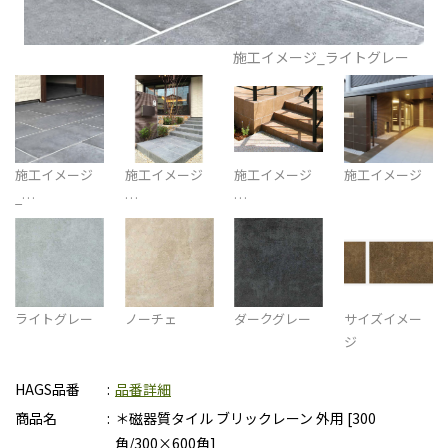
施工イメージ_ライトグレー
施工イメージ
施工イメージ
施工イメージ
施工イメージ
_…
…
…
ライトグレー
ノーチェ
ダークグレー
サイズイメー
ジ
HAGS品番
品番詳細
商品名
＊磁器質タイル ブリックレーン 外用 [300
角/300×600角]