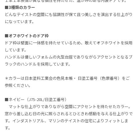
１本１本表情が異なる個性を持たせた、温かみのある内装ドアです。
■3種類のカラー
どんなテイストの空間にも協調性が保て且つ美しさを演出する仕上がり
になっています。
■オフホワイトのドア枠
ドア枠は壁面に一体感を持たせているため、敢えてオフホワイトを採用
しています。
ハンドルは優しいフォルムの丸型台座でありながらアクセントとなるブ
ラックのハンドルを採用しています。
＊カラーは日本塗料工業会の色見本帳・ 日塗工番号（色票番号）をご
参照ください。
■ネイビー（J75-20L/日塗工番号）
マットな仕上がりでありながら空間にアクセントを持たせたカラー。
窓から差し込む日の光に照らされるとひときわ感動を与える仕上がりで
す。インダストリアル、マリンのテイストの住宅によりフィットしま
す。