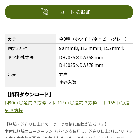
カートに追加
カラー
全3種（ホワイト/ネイビー/グレー）
固定3方枠
90 mm巾, 113 mm巾, 155 mm巾
ドア枠外寸法
DH2035×DW758 mm
DH2035×DW778 mm
吊元
右左
＊各入数
【資料ダウンロード】
固90巾 ○通気 ３方枠
／
固113巾 ○通気 ３方枠
／
固155巾 ○通
気 ３方枠
【無垢・浮造り仕上げで一つ一つ表情に個性があるドア】
本体に無垢ニュージーランドパインを使用し、浮造り仕上げによりドア