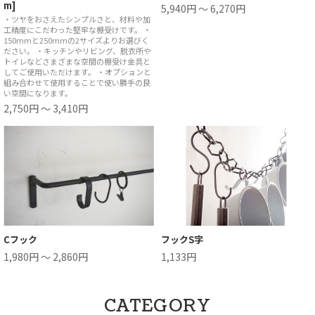
m]
5,940円 ～ 6,270円
・ツヤをおさえたシンプルさと、材料や加
工精度にこだわった堅牢な棚受けです。 ・
150mmと250mmの2サイズよりお選びく
ださい。 ・キッチンやリビング、脱衣所や
トイレなどさまざまな空間の棚受け金具と
してご使用いただけます。 ・オプションと
組み合わせて使用することで使い勝手の良
い空間になります。
2,750円 ～ 3,410円
Cフック
フックS字
1,980円 ～ 2,860円
1,133円
CATEGORY