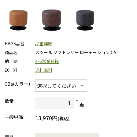
HAGS品番
品番詳細
商品名
スツール ソフトレザー ローテーション CA
納 期
4-6営業日後
送 料
送料無料
CBa(カラー)
数量
脚
一般単価
13,970円
(税込)
価格