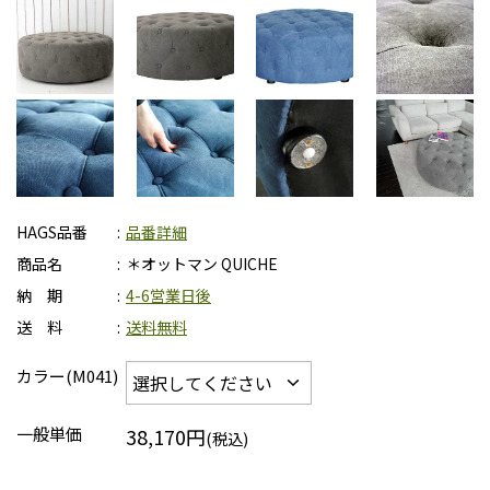
HAGS品番
品番詳細
商品名
＊オットマン QUICHE
納 期
4-6営業日後
送 料
送料無料
カラー(M041)
一般単価
38,170円
(税込)