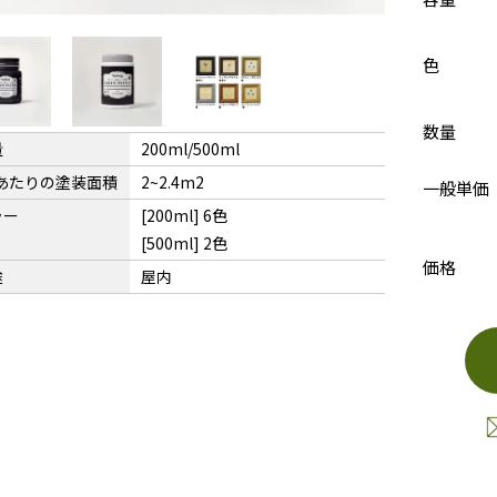
色
数量
量
200ml/500ml
Lあたりの塗装面積
2~2.4m2
一般単価
ラー
[200ml] 6色
[500ml] 2色
価格
途
屋内