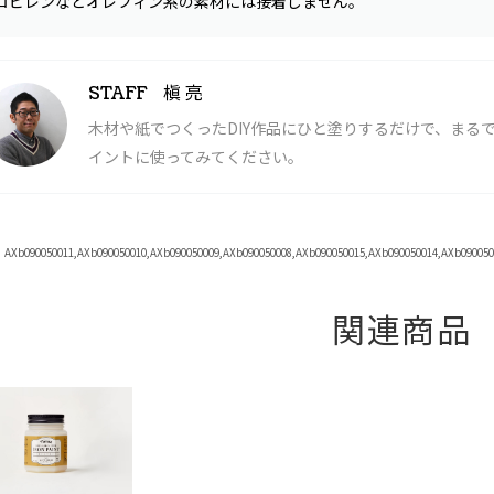
ロピレンなどオレフィン系の素材には接着しません。
槇 亮
STAFF
木材や紙でつくったDIY作品にひと塗りするだけで、まる
イントに使ってみてください。
b090050011,AXb090050010,AXb090050009,AXb090050008,AXb090050015,AXb090050014,AXb090050
関連商品