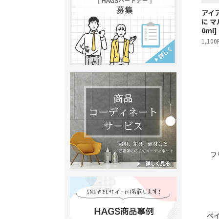
アイ
に マ
0ml]
1,10
フ
ペ