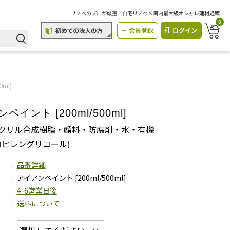
リノベのプロが厳選！自宅リノベ×国内最大級オシャレ建材通販
0
会員登録
ログイン
ml]
ペイント [200ml/500ml]
クリル合成樹脂・顔料・防腐剤・水・有機
ロピレングリコール)
品番詳細
アイアンペイント [200ml/500ml]
4-6営業日後
送料について