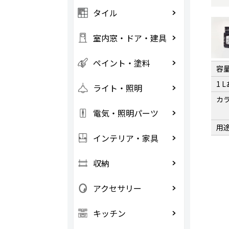
タイル
室内窓・ドア・建具
ペイント・塗料
容
1 
ライト・照明
カ
電気・照明パーツ
用
インテリア・家具
収納
アクセサリー
キッチン