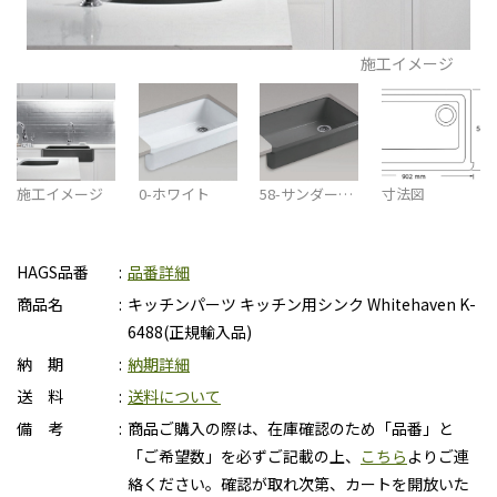
施工イメージ
施工イメージ
0-ホワイト
58-サンダー…
寸法図
HAGS品番
品番詳細
商品名
キッチンパーツ キッチン用シンク Whitehaven K-
6488(正規輸入品)
納 期
納期詳細
送 料
送料について
備 考
商品ご購入の際は、在庫確認のため「品番」と
「ご希望数」を必ずご記載の上、
こちら
よりご連
絡ください。確認が取れ次第、カートを開放いた