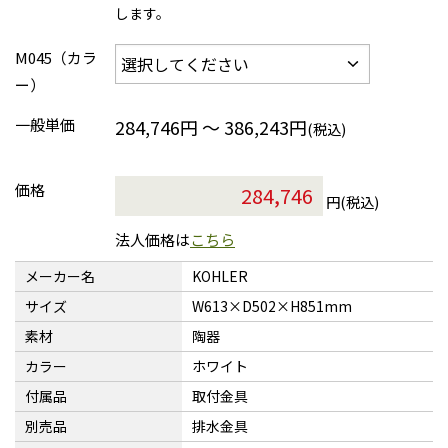
します。
M045（カラ
ー）
一般単価
284,746円 ～ 386,243円
(税込)
価格
円(税込)
法人価格は
こちら
メーカー名
KOHLER
サイズ
W613×D502×H851mm
素材
陶器
カラー
ホワイト
付属品
取付金具
別売品
排水金具