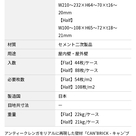
W210〜232×H64〜70×t16〜
20mm
【Half】
W100〜108×H65〜72×t18〜
21mm
材質
セメント二次製品
用途
屋内壁・屋外壁
入数
【Flat】44枚/ケース
【Half】88枚/ケース
必要枚数
【Flat】54枚/m2
【Half】108枚/m2
製造国
日本
目地共寸法
ー
重量
【Flat】22kg/ケース
【Half】21kg/ケース
アンティークレンガをリアルに再現した壁材「CAN’BRICK - キャン’ブ