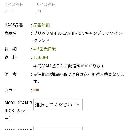
サイズ詳細
サイズ詳細
_F…
_H…
HAGS品番
品番詳細
商品名
ブリックタイル CAN’BRICK キャンブリック イン
グランド
納 期
4-6営業日後
送 料
1,100円
本商品は1点ごとに配送料がかかります
備 考
※沖縄県/離島納品の場合は送料別途見積となりま
す。
カラー
M091（CAN’B
RICK_カラ
ー）