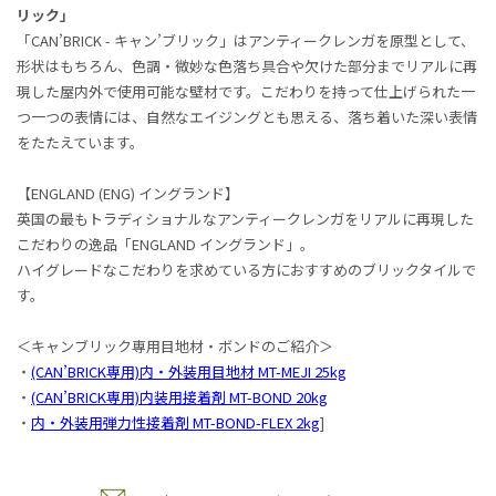
リック」
「CAN’BRICK - キャン’ブリック」はアンティークレンガを原型として、
形状はもちろん、色調・微妙な色落ち具合や欠けた部分までリアルに再
現した屋内外で使用可能な壁材です。こだわりを持って仕上げられた一
つ一つの表情には、自然なエイジングとも思える、落ち着いた深い表情
をたたえています。
【ENGLAND (ENG) イングランド】
英国の最もトラディショナルなアンティークレンガをリアルに再現した
こだわりの逸品「ENGLAND イングランド」。
ハイグレードなこだわりを求めている方におすすめのブリックタイルで
す。
＜キャンブリック専用目地材・ボンドのご紹介＞
・
(CAN’BRICK専用)内・外装用目地材 MT-MEJI 25kg
・
(CAN’BRICK専用)内装用接着剤 MT-BOND 20kg
・
内・外装用弾力性接着剤 MT-BOND-FLEX 2kg
]