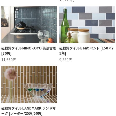
磁器質タイル MINOKOYO 美濃古窯
磁器質タイル Bent ベント [150×7
[70角]
5角]
11,660円
9,339円
磁器質タイル LANDMARK ランドマ
ーク [ボーダー/25角/50角]