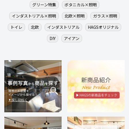
グリーン特集
ボタニカル×照明
インダストリアル×照明
北欧×照明
ガラス×照明
トイレ
北欧
インダストリアル
HAGSオリジナル
DIY
アイアン