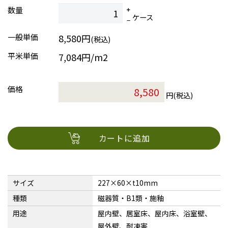
数量
ケース
一般単価
8,580円
(税込)
平米単価
7,084円/m2
価格
円(税込)
カートに追加
サイズ
227×60×t10mm
種類
磁器質・B1類・施釉
用途
屋内壁、居室床、屋内床、浴室壁、
屋外壁、耐凍害