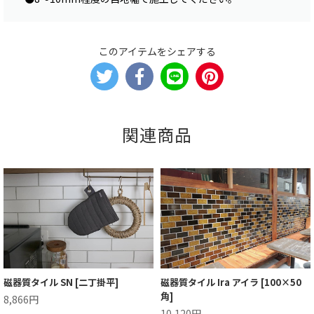
このアイテムをシェアする
関連商品
磁器質タイル SN [二丁掛平]
磁器質タイル Ira アイラ [100×50
角]
8,866円
10,120円