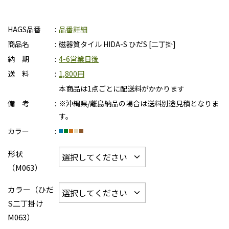
HAGS品番
品番詳細
商品名
磁器質タイル HIDA-S ひだS [二丁掛]
納 期
4-6営業日後
送 料
1,800円
本商品は1点ごとに配送料がかかります
備 考
※沖縄県/離島納品の場合は送料別途見積となりま
す。
カラー
形状
（M063）
カラー（ひだ
S二丁掛け
M063）