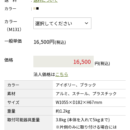
送 料
送料について
カラー
カラー
（M131）
一般単価
16,500円
(税込)
価格
円(税込)
法人価格は
こちら
カラー
アイボリー、ブラック
素材
アルミ、スチール、プラスチック
サイズ
W1055×D182×H67mm
重量
約1.2kg
取付可能器具重量
3.8kg (本体を入れて5kgまで)
※片側のみに取り付ける場合には