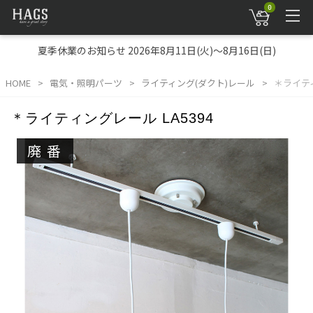
0
夏季休業のお知らせ 2026年8月11日(火)～8月16日(日)
HOME
電気・照明パーツ
ライティング(ダクト)レール
＊ライティ
＊ライティングレール LA5394
廃番