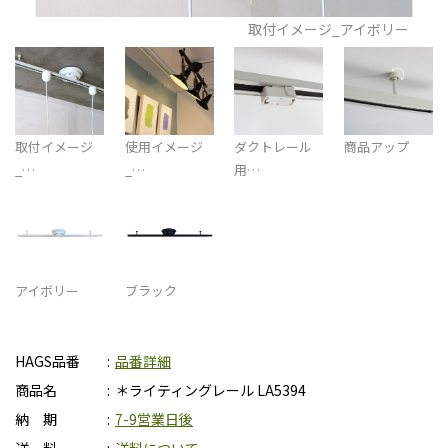
取付イメージ_アイボリー
取付イメージ
使用イメージ
ダクトレール
商品アップ
_…
_…
用…
アイボリー
ブラック
HAGS品番
品番詳細
商品名
＊ライティングレール LA5394
納 期
7-9営業日後