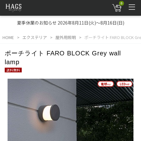
0
夏季休業のお知らせ 2026年8月11日(火)～8月16日(日)
HOME
エクステリア
屋外用照明
ポーチライト FARO BLOCK Grey 
ポーチライト FARO BLOCK Grey wall
lamp
送料無料
電球
電球
LED
LED
付き
付き
対応
対応