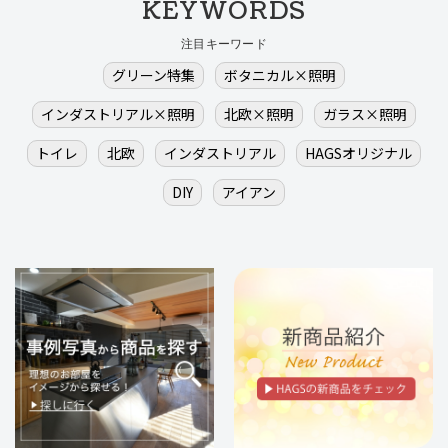
KEYWORDS
注目キーワード
グリーン特集
ボタニカル×照明
インダストリアル×照明
北欧×照明
ガラス×照明
トイレ
北欧
インダストリアル
HAGSオリジナル
DIY
アイアン