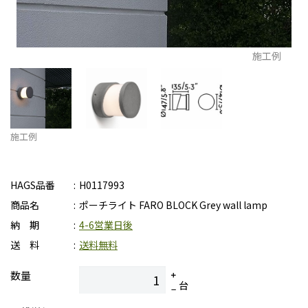
施工例
施工例
HAGS品番
H0117993
商品名
ポーチライト FARO BLOCK Grey wall lamp
納 期
4-6営業日後
送 料
送料無料
数量
台