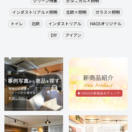
グリーン特集
ボタニカル×照明
インダストリアル×照明
北欧×照明
ガラス×照明
トイレ
北欧
インダストリアル
HAGSオリジナル
DIY
アイアン