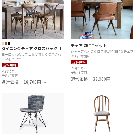
チェア ZETT ゼット
ダイニングチェア クロスバックIII
シャープな木のクロス脚が特徴的なチェア
ヨーロッパのカフェなどでよく使用され
です。背面に…
ているビンテー…
送料無料
送料無料
入荷待ち、
入荷待ち、
予約注文可
予約注文可
通常価格： 33,000円
通常価格： 18,700円 ～