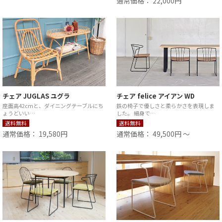
通常価格： 22,000円
チェア JUGLAS ユグラ
チェア felice アイアン WD
座面高42cmと、ダイニングテーブルにち
鉄の椅子で優しさと柔らかさを表現しま
ょうどいい…
した。 細身で…
送料無料
送料無料
通常価格： 19,580円
通常価格： 49,500円 ～