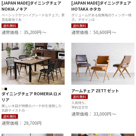
[JAPAN MADE]ダイニングチェア
[JAPAN MADE]ダイニングチェア
NOKIA ノキア
HOTAKA ホタカ
ベーシックかつハイグレードなチェア。家
ボリュームがある総無垢のウィンザー椅
具名産地であ…
子。デザインは…
送料無料
送料無料
通常価格： 35,200円 ～
通常価格： 50,600円 ～
アームチェア ZETT ゼット
ダイニングチェア ROMERIA ロメ
送料無料
リア
入荷待ち、
美しい木目が特徴のバーチ材を使用した
予約注文可
北欧テイストの…
通常価格： 33,000円 ～
送料無料
通常価格： 29,700円