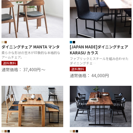
ダイニングチェア MANTA マンタ
[JAPAN MADE]ダイニングチェア
KARASU カラス
柔らかな形状の笠木が印象的な本格的な
アームチェア。…
ファブリックとスチールを組み合わせた
送料無料
ダイニングチェ…
通常価格： 37,400円 ～
送料無料
通常価格： 44,000円