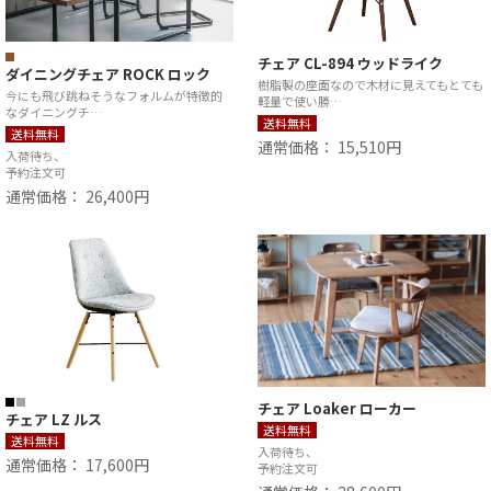
チェア CL-894 ウッドライク
ダイニングチェア ROCK ロック
樹脂製の座面なので木材に見えてもとても
今にも飛び跳ねそうなフォルムが特徴的
軽量で使い勝…
なダイニングチ…
送料無料
送料無料
通常価格： 15,510円
入荷待ち、
予約注文可
通常価格： 26,400円
チェア Loaker ローカー
チェア LZ ルス
送料無料
送料無料
入荷待ち、
通常価格： 17,600円
予約注文可