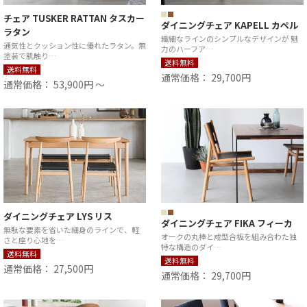
チェア TUSKER RATTAN タスカー
ダイニングチェア KAPELL カペル
ラタン
繊細なラインのシンプルなデザインが 魅
通気性とクッション性に優れたラタン。無
力のハーフア…
塗装で肌触り…
送料無料
送料無料
通常価格： 29,700円
通常価格： 53,900円 ～
ダイニングチェア LYS リス
ダイニングチェア FIKA フィーカ
無駄な要素を省いた細身のラインで、軽
オークの丸棒と成型合板を組み合わた独
さと座り心地を…
特な構造のダイ…
送料無料
送料無料
通常価格： 27,500円
通常価格： 29,700円