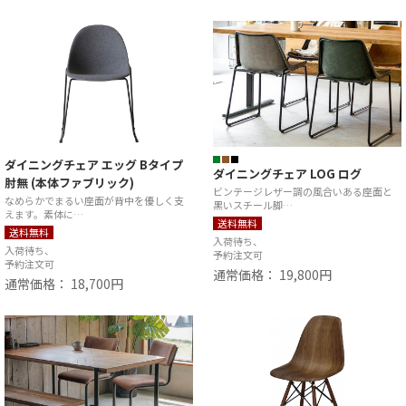
ダイニングチェア エッグ Bタイプ
ダイニングチェア LOG ログ
肘無 (本体ファブリック)
ビンテージレザー調の風合いある座面と
なめらかでまるい座面が背中を優しく支
黒いスチール脚…
えます。素体に…
送料無料
送料無料
入荷待ち、
入荷待ち、
予約注文可
予約注文可
通常価格： 19,800円
通常価格： 18,700円