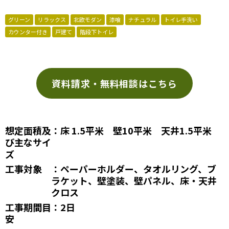
グリーン
リラックス
北欧モダン
漆喰
ナチュラル
トイレ手洗い
カウンター付き
戸建て
階段下トイレ
資料請求・無料相談はこちら
想定面積及
：床 1.5平米 壁10平米 天井1.5平米
び主なサイ
ズ
工事対象
：ペーパーホルダー、タオルリング、ブ
ラケット、壁塗装、壁パネル、床・天井
クロス
工事期間目
：2日
安