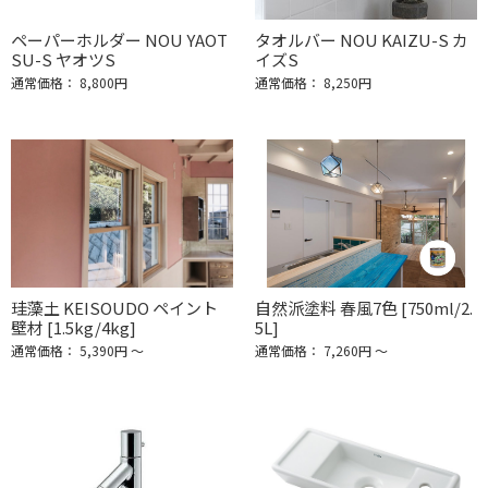
ペーパーホルダー NOU YAOT
タオルバー NOU KAIZU-S カ
SU-S ヤオツS
イズS
通常価格： 8,800円
通常価格： 8,250円
珪藻土 KEISOUDO ペイント
自然派塗料 春風7色 [750ml/2.
壁材 [1.5kg/4kg]
5L]
通常価格： 5,390円 ～
通常価格： 7,260円 ～