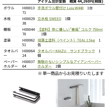
アイテム合計金額 概算 44,260円(税抜)
ボウル
H00013
手洗ボウル壁付け Luju W440
1台
71
水栓
H00029
立水栓 SWEEQ
1個
38
棚板
H00044
【塗料】体に優しい”春風” コルク 750ml
70
1個
塗装
H00062
珪藻土塗料（ペイント）TEAL 1.5kg
1
51
缶
タオルバ
H00064
タオルバーKAIZU サンドブラック
1
ー
24
個
ペーパー
H00037
無駄のないシンプルなアイアンペーパー
ホルダー
64
ホルダー
1個
※ 単一商品からお見積りいたします