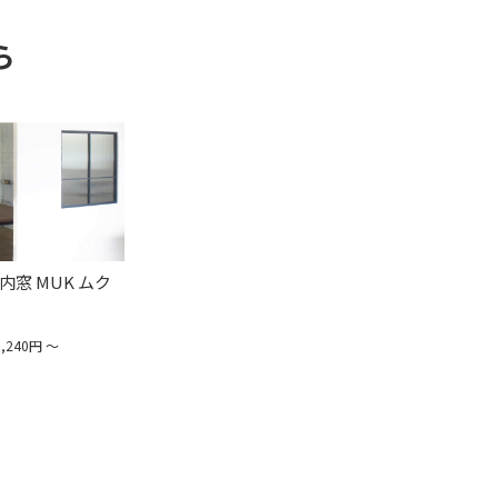
ら
窓 MUK ムク
,240円 ～