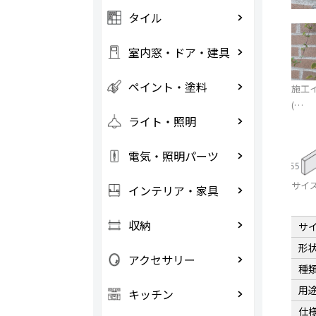
タイル
室内窓・ドア・建具
ペイント・塗料
施工
(…
ライト・照明
電気・照明パーツ
サイ
インテリア・家具
収納
サ
形
アクセサリー
種
用
キッチン
仕