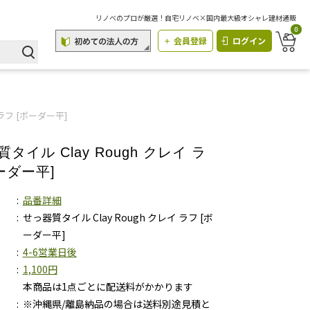
リノベのプロが厳選！自宅リノベ×国内最大級オシャレ建材通販
0
会員登録
ログイン
 ラフ [ボーダー平]
タイル Clay Rough クレイ ラ
ーダー平]
品番詳細
せっ器質タイル Clay Rough クレイ ラフ [ボ
ーダー平]
4-6営業日後
1,100円
本商品は1点ごとに配送料がかかります
※沖縄県/離島納品の場合は送料別途見積と