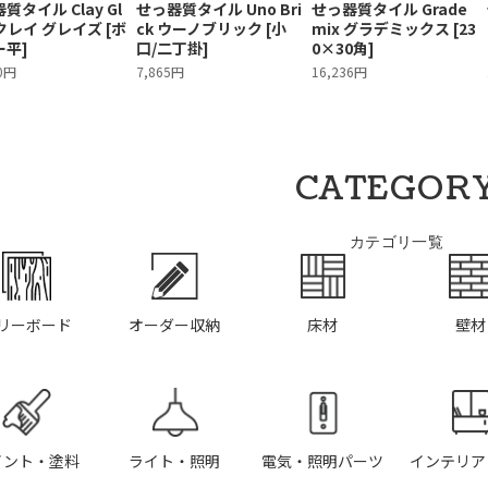
質タイル Clay Gl
せっ器質タイル Uno Bri
せっ器質タイル Grade
 クレイ グレイズ [ボ
ck ウーノブリック [小
mix グラデミックス [23
ー平]
口/二丁掛]
0×30角]
10円
7,865円
16,236円
CATEGOR
カテゴリ一覧
リーボード
オーダー収納
床材
壁材
イント・塗料
ライト・照明
電気・照明パーツ
インテリア