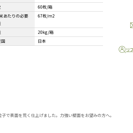
数
60枚/箱
平米あたりの必要
67枚/m2
量
量
20kg/箱
産国
日本
リ
粒子で表面を荒く仕上げました。力強い壁面をお望みの方へ。