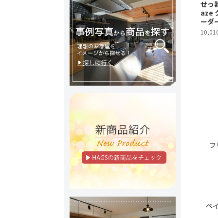
せっ器
aze
ーダ
10,0
フ
ペ