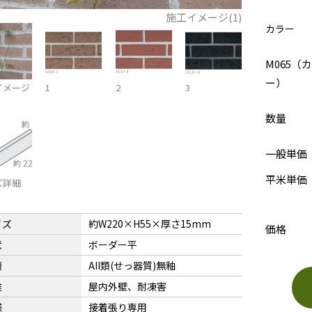
施工イメージ(1)
カラー
M065（
ー）
イメージ
1
2
3
数量
一般単価
平米単価
ズ詳細
イズ
約W220×H55×厚さ15mm
価格
状
ボーダー平
類
AII類(せっ器質)無釉
途
屋内外壁、耐凍害
様
接着張り専用