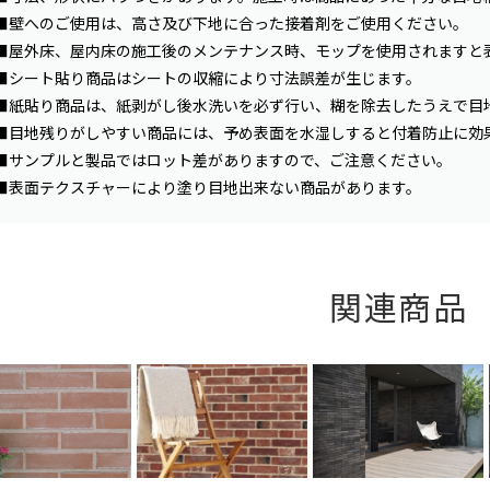
■壁へのご使用は、高さ及び下地に合った接着剤をご使用ください。
■屋外床、屋内床の施工後のメンテナンス時、モップを使用されますと
■シート貼り商品はシートの収縮により寸法誤差が生じます。
■紙貼り商品は、紙剥がし後水洗いを必ず行い、糊を除去したうえで目
■目地残りがしやすい商品には、予め表面を水湿しすると付着防止に効
■サンプルと製品ではロット差がありますので、ご注意ください。
■表面テクスチャーにより塗り目地出来ない商品があります。
関連商品