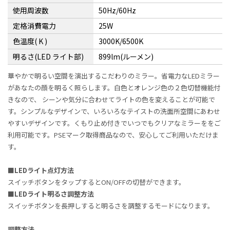
使用周波数
50Hz/60Hz
定格消費電力
25W
色温度( K )
3000K/6500K
明るさ(LED ライト部)
899lm(ルーメン)
華やかで明るい空間を演出するこだわりのミラー。省電力なLEDミラー
があなたの顔を明るく照らします。白色とオレンジ色の２色切替機能付
きなので、 シーンや気分に合わせてライトの色を変えることが可能で
す。シンプルなデザインで、いろいろなテイストの洗面所空間にあわせ
やすいデザインです。くもり止め付きでいつでもクリアなミラーををご
利用可能です。PSEマーク取得商品なので、安心してご利用いただけま
す。
■LEDライト点灯方法
スイッチボタンをタップするとON/OFFの切替ができます。
■LEDライト明るさ調整方法
スイッチボタンを長押しすると明るさを調整するモードになります。
調整方法