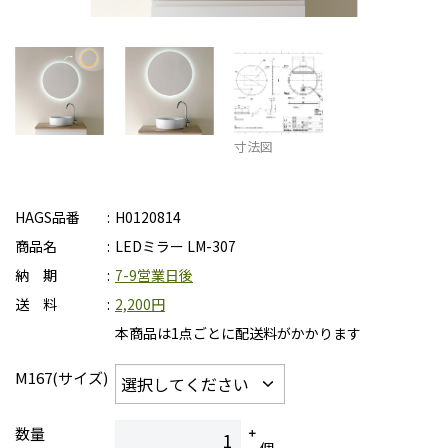
寸法図
HAGS品番
H0120814
商品名
LEDミラー LM-307
納 期
7-9営業日後
送 料
2,200円
本商品は1点ごとに配送料がかかります
M167(サイズ)
数量
個