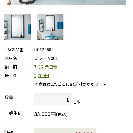
HAGS品番
H0120803
商品名
ミラー M001
納 期
7-9営業日後
送 料
2,200円
本商品は1点ごとに配送料がかかります
数量
個
一般単価
33,000円
(税込)
価格