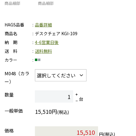
商品細部
商品細部
HAGS品番
品番詳細
商品名
デスクチェア KGI-109
納 期
4-6営業日後
送 料
送料無料
カラー
M048（カラ
ー）
数量
台
一般単価
15,510円
(税込)
価格
円(税込)