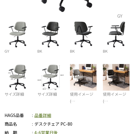
GY
GY
BK
BK
BK
サイズ詳細
サイズ詳細
使用イメージ
使用イメージ
(…
(…
HAGS品番
品番詳細
商品名
デスクチェア PC-80
納 期
4-6営業日後