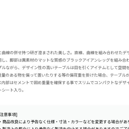
と曲線の併せ持つ研ぎ澄まされた美しさ。直線、曲線を組み合わせたデ
用し、脚部は異素材のマットな質感のブラックアイアンレッグを組み合
プルながら、デザイン性の高いテーブルは目を引くアイテムとして空間
重量のある物を偏って置いたりする等の偏荷重を掛けた場合、テーブル
ス内部はセメントで固め重量を確保する事でスリムでコンパクトなデザ
トシート入り。
[注意事項]
・商品改良により予告なく仕様・寸法・カラーなどを変更する場合があ
・製造上の都合により予告なく製造を中止する場合がありますのでご了