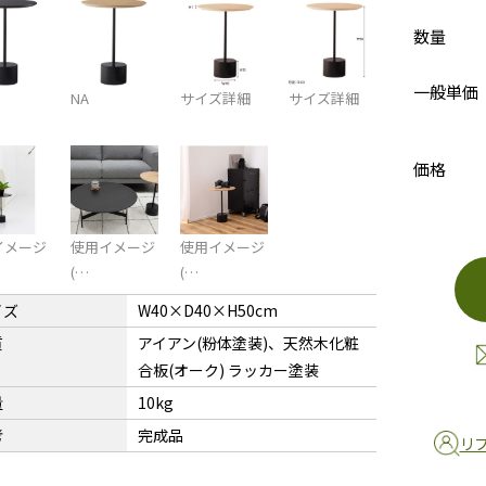
数量
一般単価
NA
サイズ詳細
サイズ詳細
価格
イメージ
使用イメージ
使用イメージ
(…
(…
イズ
W40×D40×H50cm
質
アイアン(粉体塗装)、天然木化粧
合板(オーク) ラッカー塗装
量
10kg
考
完成品
リ