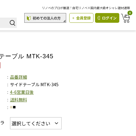
リノベのプロが厳選！自宅リノベ×国内最大級オシャレ建材通販
0
会員登録
ログイン
ーブル MTK-345
品番詳細
サイドテーブル MTK-345
4-6営業日後
送料無料
カラ