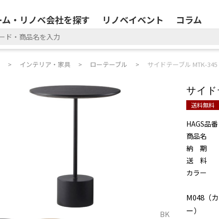
ーム・リノベ会社を探す
リノベイベント
コラム
インテリア・家具
ローテーブル
サイドテーブル MTK-345
サイドテ
送料無料
HAGS品番
商品名
納 期
送 料
カラー
M048（
ー）
BK