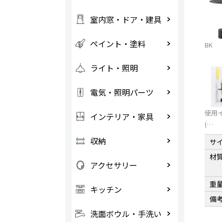
室内窓・ドア・建具
ペイント・塗料
BK
ライト・照明
電気・照明パーツ
使用
インテリア・家具
(…
収納
サ
材
アクセサリー
重
キッチン
備
洗面ボウル・手洗い