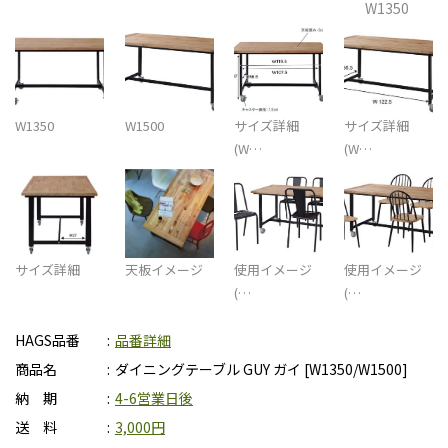
W1350
W1350
W1500
サイズ詳細
サイズ詳細
(W…
(W…
サイズ詳細
天板イメージ
使用イメージ
使用イメージ
(…
(…
HAGS品番
品番詳細
商品名
ダイニングテーブル GUY ガイ [W1350/W1500]
納 期
4-6営業日後
送 料
3,000円