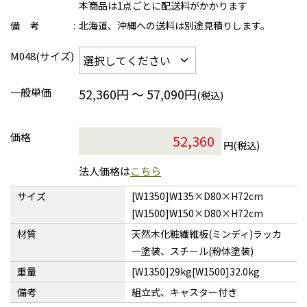
本商品は1点ごとに配送料がかかります
備 考
北海道、沖縄への送料は別途見積りします。
M048(サイズ)
一般単価
52,360円 ～ 57,090円
(税込)
価格
円(税込)
法人価格は
こちら
サイズ
[W1350]W135×D80×H72cm
[W1500]W150×D80×H72cm
材質
天然木化粧繊維板(ミンディ)ラッカ
ー塗装、スチール(粉体塗装)
重量
[W1350]29kg[W1500]32.0kg
備考
組立式、キャスター付き