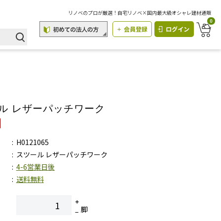
リノベのプロが厳選！自宅リノベ×国内最大級オシャレ建材通販
0
会員登録
ログイン
ル レザーパッチワーク
H0121065
スツール レザーパッチワーク
4-6営業日後
送料無料
脚