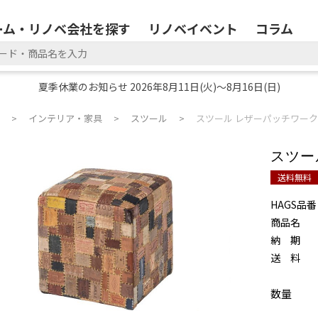
ーム・リノベ会社を探す
リノベイベント
コラム
夏季休業のお知らせ 2026年8月11日(火)～8月16日(日)
インテリア・家具
スツール
スツール レザーパッチワーク
スツー
送料無料
HAGS品番
商品名
納 期
送 料
数量