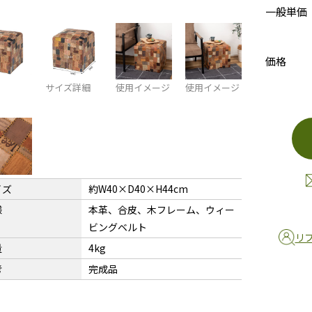
一般単価
価格
サイズ詳細
使用イメージ
使用イメージ
イズ
約W40×D40×H44cm
様
本革、合皮、木フレーム、ウィー
ビングベルト
リ
量
4kg
考
完成品