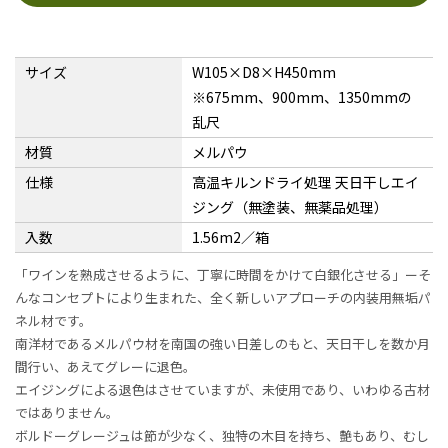
サイズ
W105×D8×H450mm
※675mm、900mm、1350mmの
乱尺
材質
メルパウ
仕様
高温キルンドライ処理 天日干しエイ
ジング（無塗装、無薬品処理）
入数
1.56m2／箱
「ワインを熟成させるように、丁寧に時間をかけて白銀化させる」ーそ
んなコンセプトにより生まれた、全く新しいアプローチの内装用無垢パ
ネル材です。
南洋材であるメルパウ材を南国の強い日差しのもと、天日干しを数か月
間行い、あえてグレーに退色。
エイジングによる退色はさせていますが、未使用であり、いわゆる古材
ではありません。
ボルドーグレージュは節が少なく、独特の木目を持ち、艶もあり、むし