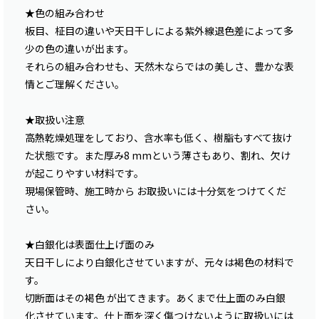
★色の組み合わせ
板目、柾目の違いや天日干しによる紫外線退色差によって多
少の色の違いが出ます。
それらの組み合わせも、天然木ならではの美しさ、豊かな表
情とご理解ください。
★取扱い注意
高熱乾燥処理をしており、含水率も低く、樹脂もすべて抜け
た状態です。また厚み8 mmという薄さもあり、割れ、欠け
が起こりやすい材料です。
現場保管時、施工時から お取扱いには十分気をつけてくだ
さい。
★白銀化は表面仕上げ面のみ
天日干しにより白銀化させていますが、元々は褐色の材料で
す。
切断面はその褐色 が出てきます。あくまで仕上面のみ白銀
化させています。仕上面を深く傷つけないように取扱いには