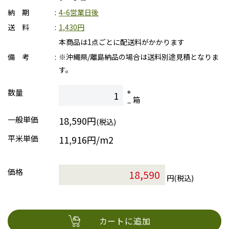
納 期
4-6営業日後
送 料
1,430円
本商品は1点ごとに配送料がかかります
備 考
※沖縄県/離島納品の場合は送料別途見積となりま
す。
数量
箱
一般単価
18,590円
(税込)
平米単価
11,916円/m2
価格
円(税込)
カートに追加