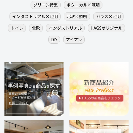
グリーン特集
ボタニカル×照明
インダストリアル×照明
北欧×照明
ガラス×照明
トイレ
北欧
インダストリアル
HAGSオリジナル
DIY
アイアン