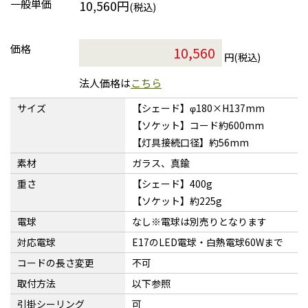
一般単価
10,560円
(税込)
価格
円(税込)
法人価格は
こちら
サイズ
【シェード】φ180×H137mm
【ソケット】コード約600mm
【灯具接続口径】約56mm
素材
ガラス、真鍮
重さ
【シェード】400g
【ソケット】約225g
電球
なし※電球は別売りとなります
対応電球
E17のLED電球・白熱電球60Wまで
コードの長さ変更
不可
取付方法
以下参照
引掛シーリング
可