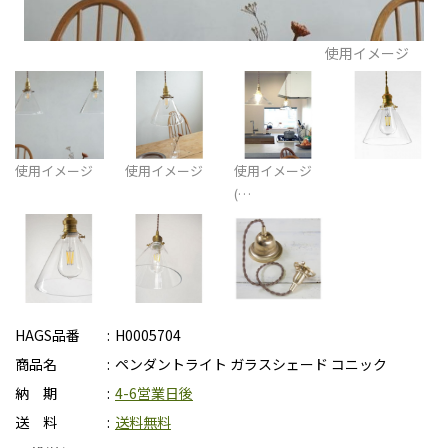
使用イメージ
使用イメージ
使用イメージ
使用イメージ
(…
HAGS品番
H0005704
商品名
ペンダントライト ガラスシェード コニック
納 期
4-6営業日後
送 料
送料無料