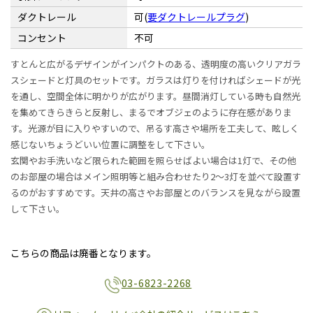
ダクトレール
可(
要ダクトレールプラグ
)
コンセント
不可
すとんと広がるデザインがインパクトのある、透明度の高いクリアガラ
スシェードと灯具のセットです。ガラスは灯りを付ければシェードが光
を通し、空間全体に明かりが広がります。昼間消灯している時も自然光
を集めてきらきらと反射し、まるでオブジェのように存在感がありま
す。光源が目に入りやすいので、吊るす高さや場所を工夫して、眩しく
感じないちょうどいい位置に調整をして下さい。
玄関やお手洗いなど限られた範囲を照らせばよい場合は1灯で、その他
のお部屋の場合はメイン照明等と組み合わせたり2〜3灯を並べて設置す
るのがおすすめです。天井の高さやお部屋とのバランスを見ながら設置
して下さい。
こちらの商品は廃番となります。
03-6823-2268