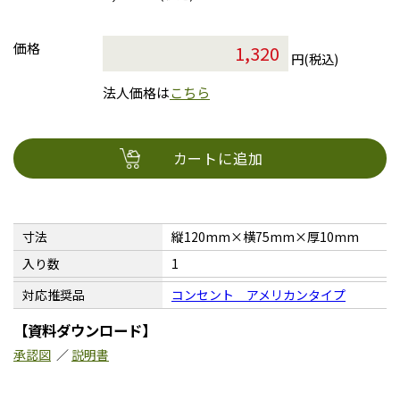
価格
円(税込)
法人価格は
こちら
カートに追加
寸法
縦120mm×横75mm×厚10mm
入り数
1
対応推奨品
コンセント アメリカンタイプ
【資料ダウンロード】
承認図
／
説明書