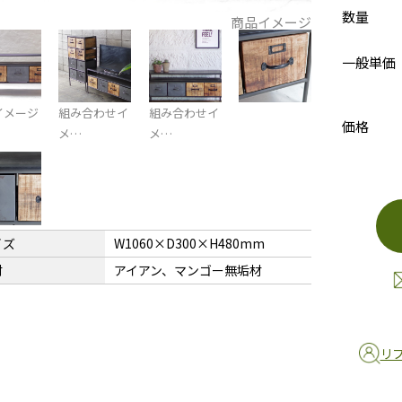
数量
商品イメージ
一般単価
イメージ
組み合わせイ
組み合わせイ
価格
メ…
メ…
イズ
W1060×D300×H480mm
材
アイアン、マンゴー無垢材
リ