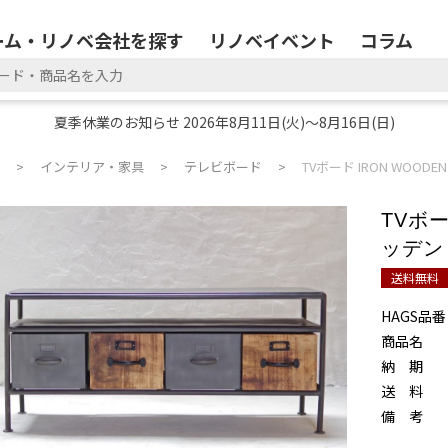
ーム・リノベ会社を探す
リノベイベント
コラム
夏季休業のお知らせ 2026年8月11日(火)～8月16日(日)
インテリア・家具
テレビボード
TVボード IRON WOOD
TVボー
ッデン
送料無料
HAGS品番
商品名
納 期
送 料
備 考