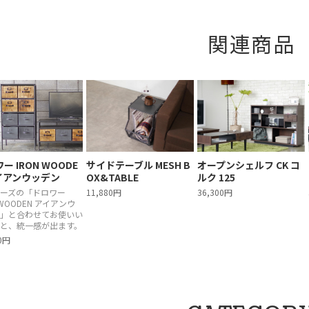
関連商品
ー IRON WOODE
サイドテーブル MESH B
オープンシェルフ CK コ
アイアンウッデン
OX&TABLE
ルク 125
ーズの「ドロワー
11,880円
36,300円
 WOODEN アイアンウ
」と合わせてお使いい
と、統一感が出ます。
50円