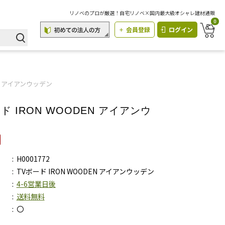
リノベのプロが厳選！自宅リノベ×国内最大級オシャレ建材通販
0
会員登録
ログイン
EN アイアンウッデン
ド IRON WOODEN アイアンウ
H0001772
TVボード IRON WOODEN アイアンウッデン
4-6営業日後
送料無料
〇