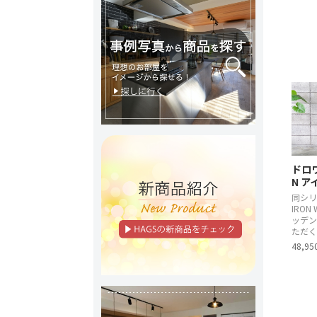
ドロワ
N 
同シリ
IRON
ッデン
ただく
48,9