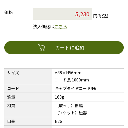
価格
円(税込)
法人価格は
こちら
カートに追加
サイズ
φ38×H56mm
コード長 1000mm
コード
キャプタイヤコードΦ6
質量
160g
材質
（取っ手）樹脂
（ソケット）磁器
口金
E26