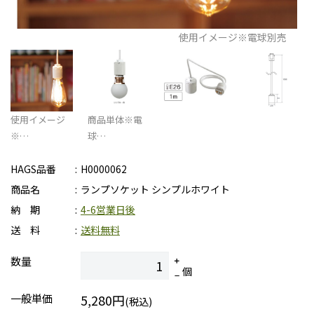
使用イメージ※電球別売
使用イメージ
商品単体※電
※…
球…
HAGS品番
H0000062
商品名
ランプソケット シンプルホワイト
納 期
4-6営業日後
送 料
送料無料
数量
個
一般単価
5,280円
(税込)