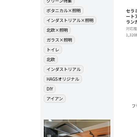
グリーン特集
ボタニカル×照明
セラ
ート
インダストリアル×照明
ラン
対応推
北欧×照明
1,32
ガラス×照明
トイレ
北欧
インダストリアル
HAGSオリジナル
DIY
アイアン
フ