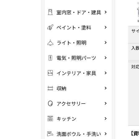
室内窓・ドア・建具
ペイント・塗料
サ
ライト・照明
入
電気・照明パーツ
対
インテリア・家具
収納
アクセサリー
キッチン
【資
洗面ボウル・手洗い