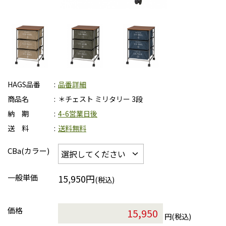
HAGS品番
品番詳細
商品名
＊チェスト ミリタリー 3段
納 期
4-6営業日後
送 料
送料無料
CBa(カラー)
一般単価
15,950円
(税込)
価格
円(税込)