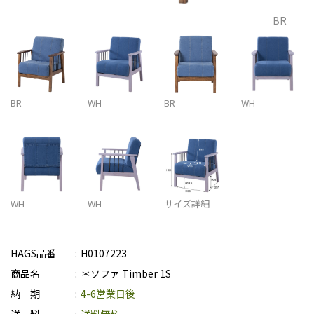
BR
BR
WH
BR
WH
WH
WH
サイズ詳細
HAGS品番
H0107223
商品名
＊ソファ Timber 1S
納 期
4-6営業日後