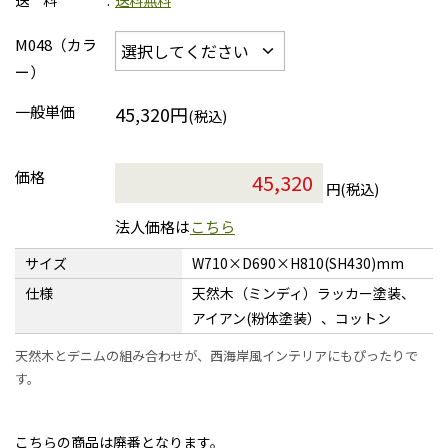
送 料
送料無料
M048（カラ
ー）
一般単価
45,320円
(税込)
価格
円(税込)
法人価格は
こちら
サイズ
W710×D690×H810(SH430)mm
仕様
天然木（ミンディ）ラッカー塗装、
アイアン(粉体塗装）、コットン
天然木とデニムの組み合わせが、西海岸風インテリアにもぴったりで
す。
こちらの商品は廃番となります。