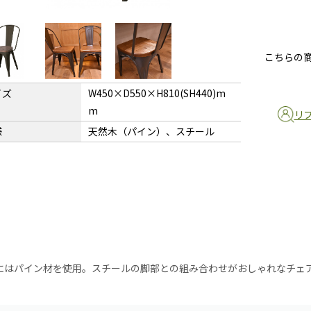
こちらの
イズ
W450×D550×H810(SH440)m
m
リ
様
天然木（パイン）、スチール
にはパイン材を使用。スチールの脚部との組み合わせがおしゃれなチェ