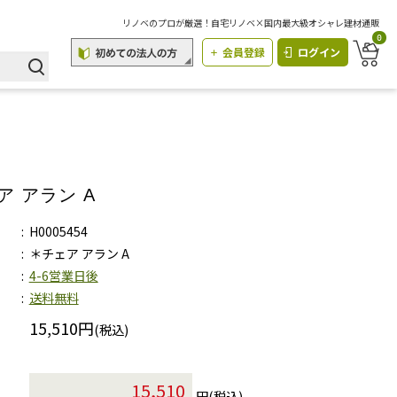
リノベのプロが厳選！自宅リノベ×国内最大級オシャレ建材通販
0
会員登録
ログイン
ア アラン A
H0005454
＊チェア アラン A
4-6営業日後
送料無料
15,510円
(税込)
円(税込)