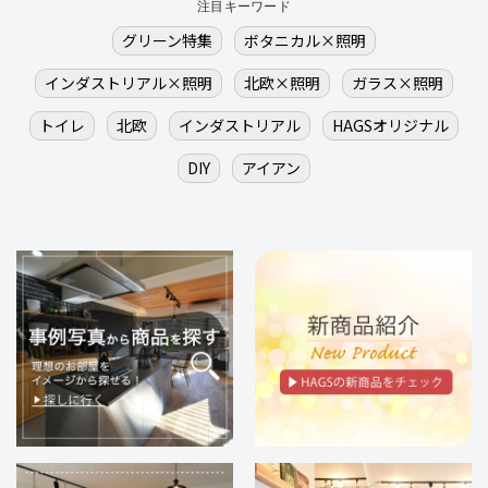
注目キーワード
グリーン特集
ボタニカル×照明
インダストリアル×照明
北欧×照明
ガラス×照明
トイレ
北欧
インダストリアル
HAGSオリジナル
DIY
アイアン