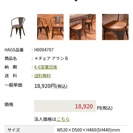
HAGS品番
H0004707
商品名
＊チェア アラン B
納 期
4-6営業日後
送 料
送料無料
一般単価
18,920円
(税込)
価格
円(税込)
法人価格は
こちら
サイズ
W520×D500×H460(SH440)mm