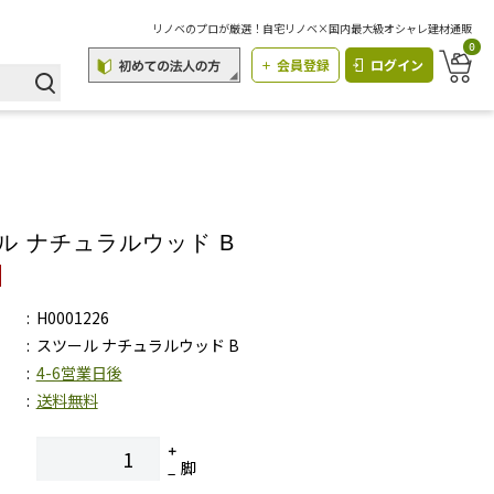
リノベのプロが厳選！自宅リノベ×国内最大級オシャレ建材通販
0
会員登録
ログイン
ル ナチュラルウッド B
H0001226
スツール ナチュラルウッド B
4-6営業日後
送料無料
脚