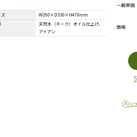
一般単価
イズ
W350×D330×H470mm
様
天然木（チーク）オイル仕上げ、
価格
アイアン
リ