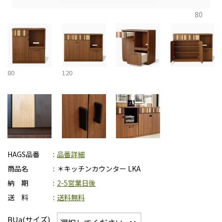
80
80
120
HAGS品番
品番詳細
商品名
＊キッチンカウンター LKA
納 期
2-5営業日後
送 料
送料無料
BUa(サイズ)