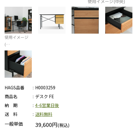
使用イメージ(中央)
使用イメージ
(…
HAGS品番
H0003259
商品名
デスク FE
納 期
4-6営業日後
送 料
送料無料
一般単価
39,600円
(税込)