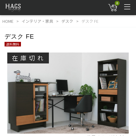
0
HOME
インテリア・家具
デスク
デスク FE
デスク FE
送料無料
在庫切れ