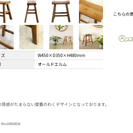
こちらの
リ
イズ
W450×D350×H480mm
様
オールドエルム
の質感がたまらない愛着のわくデザインとなっております。
Ua100020024