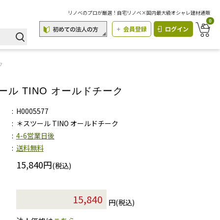
リノベのプロが厳選！自宅リノベ×国内最大級オシャレ建材通販
0
会員登録
ログイン
ク
ール TINO オールドチーク
H0005577
＊スツール TINO オールドチーク
4-6営業日後
送料無料
15,840円
(税込)
円(税込)