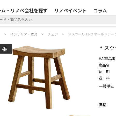
ーム・リノベ会社を探す
リノベイベント
コラム
インテリア・家具
チェア
＊スツール TINO オールドチー
廃番
＊スツ
HAGS品番
商品名
納 期
送 料
一般単価
価格