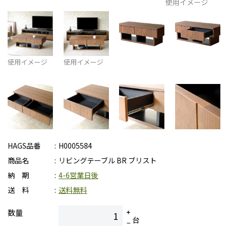
使用イメージ
使用イメージ
使用イメージ
HAGS品番
H0005584
商品名
リビングテーブル BR ブリスト
納 期
4-6営業日後
送 料
送料無料
数量
台