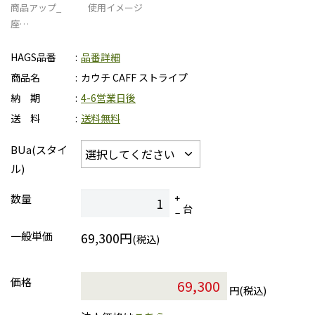
商品アップ_
使用イメージ
座…
HAGS品番
品番詳細
商品名
カウチ CAFF ストライプ
納 期
4-6営業日後
送 料
送料無料
BUa(スタイ
ル)
数量
台
一般単価
69,300円
(税込)
価格
円(税込)