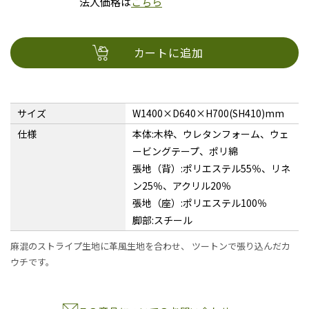
法人価格は
こちら
カートに追加
サイズ
W1400×D640×H700(SH410)mm
仕様
本体:木枠、ウレタンフォーム、ウェ
ービングテープ、ポリ綿
張地（背）:ポリエステル55％、リネ
ン25％、アクリル20％
張地（座）:ポリエステル100％
脚部:スチール
麻混のストライプ生地に革風生地を合わせ、 ツートンで張り込んだカ
ウチです。