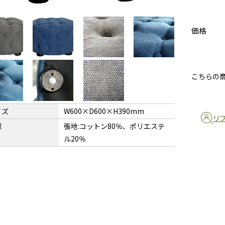
価格
こちらの
イズ
W600×D600×H390mm
リ
様
張地:コットン80％、ポリエステ
ル20％