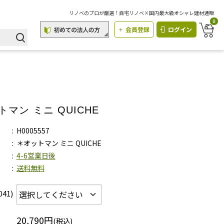
リノベのプロが厳選！自宅リノベ×国内最大級オシャレ建材通販
0
会員登録
ログイン
マン ミニ QUICHE
H0005557
＊オットマン ミニ QUICHE
4-6営業日後
送料無料
41)
20,790円
(税込)