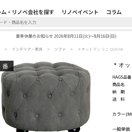
ーム・リノベ会社を探す
リノベイベント
コラム
夏季休業のお知らせ 2026年8月11日(火)～8月16日(日)
インテリア・家具
ソファ
＊オットマン ミニ QUICHE
廃番
＊オット
HAGS品番
商品名
納 期
送 料
カラー(M0
一般単価