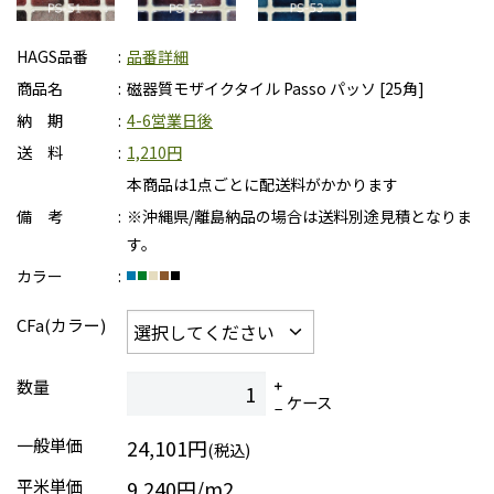
HAGS品番
品番詳細
商品名
磁器質モザイクタイル Passo パッソ [25角]
納 期
4-6営業日後
送 料
1,210円
本商品は1点ごとに配送料がかかります
備 考
※沖縄県/離島納品の場合は送料別途見積となりま
す。
カラー
CFa(カラー)
数量
ケース
一般単価
24,101円
(税込)
平米単価
9,240円/m2