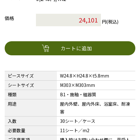
価格
円(税込)
カートに追加
ピースサイズ
W24.8×H24.8×t5.8mm
シートサイズ
M303×M303mm
種類
B1・施釉・磁器質
用途
屋内外壁、屋内外床、浴室床、耐凍
害
入数
30シート／ケース
必要数量
11シート／m2
ご注意事項
購入時はお問い合わせ欄に、荷受人