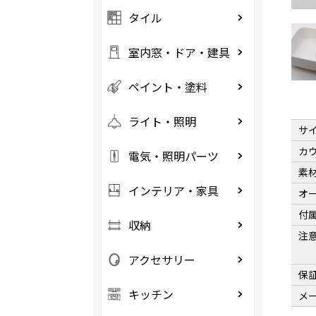
タイル
室内窓・ドア・建具
ペイント・塗料
ライト・照明
サ
カ
電気・照明パーツ
素
インテリア・家具
オ
付
収納
注
アクセサリー
保
キッチン
メ