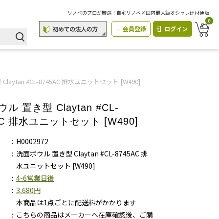
リノベのプロが厳選！自宅リノベ×国内最大級オシャレ建材通販
0
会員登録
ログイン
laytan #CL-8745AC 排水ユニットセット [W490]
ル 置き型 Claytan #CL-
AC 排水ユニットセット [W490]
H0002972
洗面ボウル 置き型 Claytan #CL-8745AC 排
水ユニットセット [W490]
4-6営業日後
3,680円
本商品は1点ごとに配送料がかかります
こちらの商品はメーカーへ在庫確認後、ご購