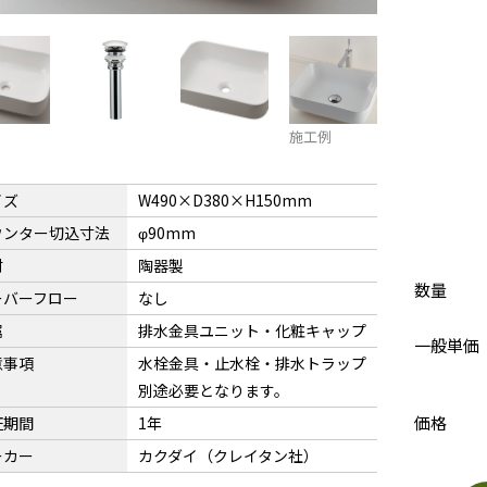
施工例
イズ
W490×D380×H150mm
ウンター切込寸法
φ90mm
材
陶器製
数量
ーバーフロー
なし
属
排水金具ユニット・化粧キャップ
一般単価
意事項
水栓金具・止水栓・排水トラップ
別途必要となります。
価格
証期間
1年
ーカー
カクダイ（クレイタン社）