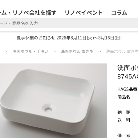
ーム・リノベ会社を探す
リノベイベント
コラム
夏季休業のお知らせ 2026年8月11日(火)～8月16日(日)
洗面ボウル・手洗い
洗面ボウル 置き型
洗面ボウル 置き型 C
洗面ボウ
8745
HAGS品番
商品名
納 期
送 料
備 考