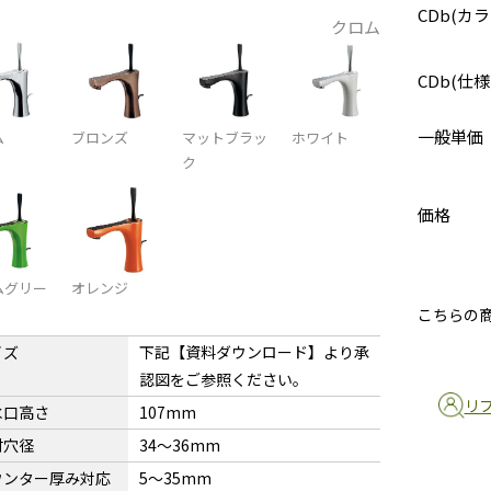
CDb(カラ
クロム
CDb(仕様
一般単価
ム
ブロンズ
マットブラッ
ホワイト
ク
価格
ムグリー
オレンジ
こちらの
イズ
下記【資料ダウンロード】より承
認図をご参照ください。
リ
水口高さ
107mm
付穴径
34〜36mm
ウンター厚み対応
5〜35mm