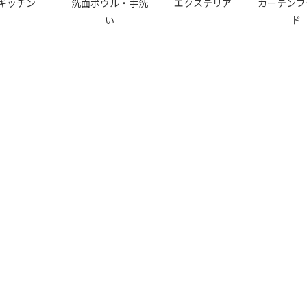
キッチン
洗面ボウル・手洗
エクステリア
カーテンブ
い
ド