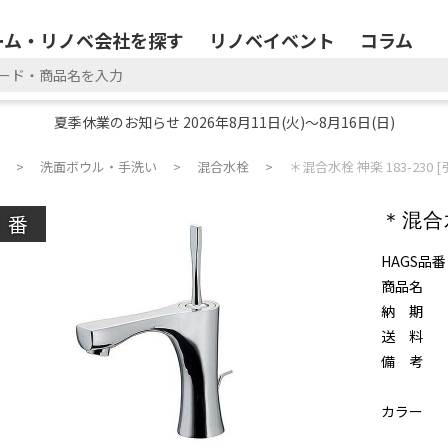
ーム・リノベ会社を探す
リノベイベント
コラム
夏季休業のお知らせ 2026年8月11日(火)～8月16日(日)
洗面ボウル・手洗い
混合水栓
＊混合水栓 神楽 183-230 
廃番
＊混合水
HAGS品番
商品名
納 期
送 料
備 考
カラー