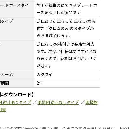
レードホースタイ
施工が簡単のにできるブレードホ
ースを採用した製品です
様タイプ
逆止あり逆止なし 逆止なし/水抜
付き（クロムのみ の３タイプか
らお選び頂けます。
足
逆止なし/水抜付きは寒冷地対応
です。寒冷地仕様は受注生産とな
りますので、納期はお問合わせく
ださい。
ーカー名
カクダイ
証期間
2年
料ダウンロード】
図 逆止ありタイプ
／
承認図 逆止なしタイプ
／
取扱施
明書
りどりの蛇口が華やかに舞う神楽。今までの常識を廃した新設計。 神々