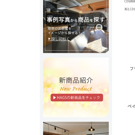
CDb060
363,CD
フ
ペ