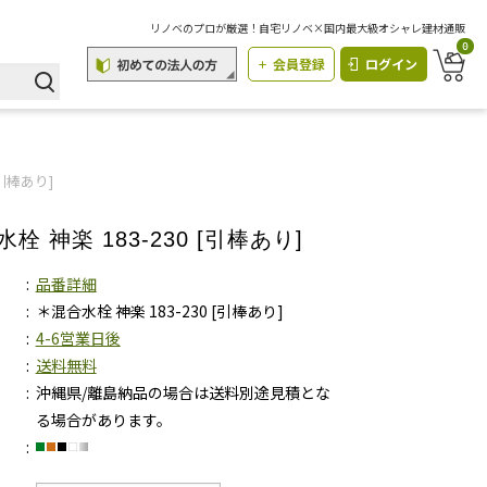
リノベのプロが厳選！自宅リノベ×国内最大級オシャレ建材通販
0
会員登録
ログイン
[引棒あり]
栓 神楽 183-230 [引棒あり]
品番詳細
＊混合水栓 神楽 183-230 [引棒あり]
4-6営業日後
送料無料
沖縄県/離島納品の場合は送料別途見積とな
る場合があります。