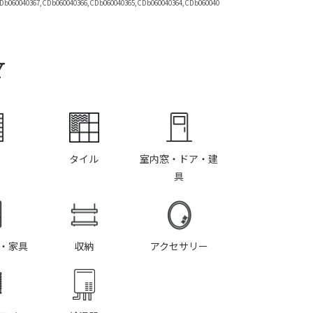
Db060040367,CDb060040366,CDb060040365,CDb060040364,CDb060040
Y
タイル
室内窓・ドア・建
具
・家具
収納
アクセサリー